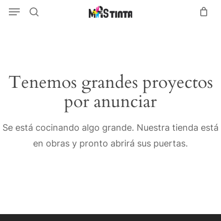
Menu
Skip
Menu
search
to
main
content
Tenemos grandes proyectos
por anunciar
Se está cocinando algo grande. Nuestra tienda está
en obras y pronto abrirá sus puertas.