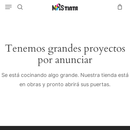
Menu
Skip
Menu
search
to
main
content
Tenemos grandes proyectos
por anunciar
Se está cocinando algo grande. Nuestra tienda está
en obras y pronto abrirá sus puertas.