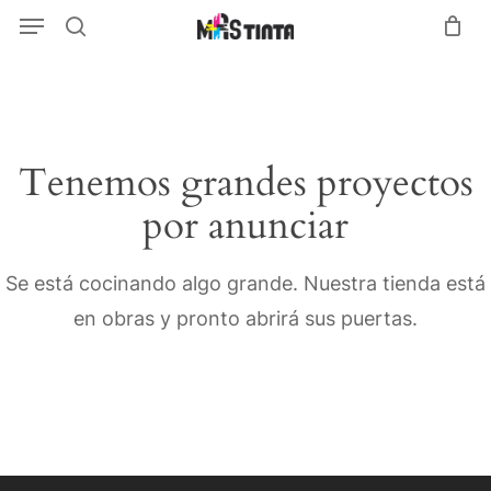
Menu
Skip
Menu
search
to
main
content
Tenemos grandes proyectos
por anunciar
Se está cocinando algo grande. Nuestra tienda está
en obras y pronto abrirá sus puertas.