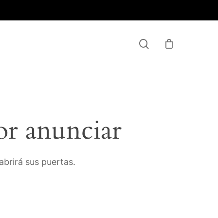
Menu
search
or anunciar
brirá sus puertas.