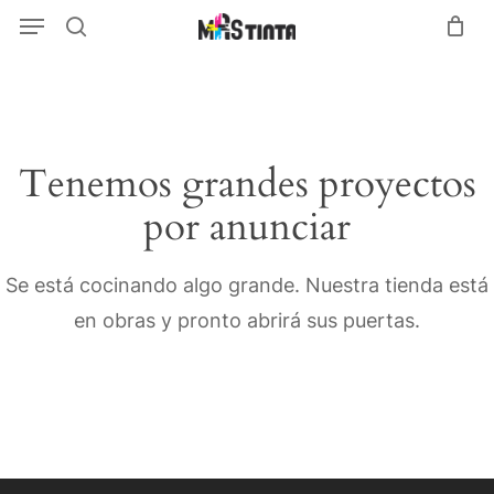
Menu
Skip
Menu
search
to
main
content
Tenemos grandes proyectos
por anunciar
Se está cocinando algo grande. Nuestra tienda está
en obras y pronto abrirá sus puertas.